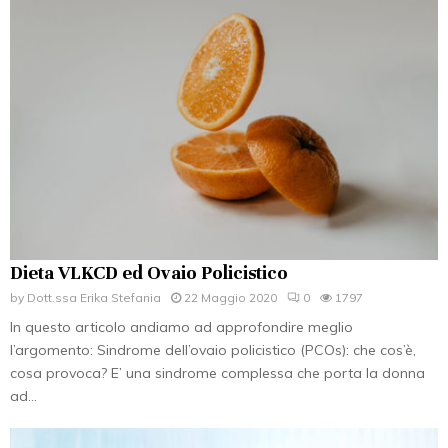
Dieta VLKCD ed Ovaio Policistico
by
Dott.ssa Erika Stefania
22 Maggio 2020
0
1797
In questo articolo andiamo ad approfondire meglio
l’argomento: Sindrome dell’ovaio policistico (PCOs): che cos’è,
cosa provoca? E’ una sindrome complessa che porta la donna
ad...