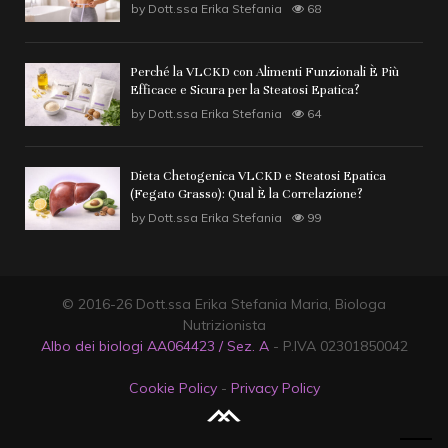
by
Dott.ssa Erika Stefania
68
Perché la VLCKD con Alimenti Funzionali È Più
Efficace e Sicura per la Steatosi Epatica?
by
Dott.ssa Erika Stefania
64
Dieta Chetogenica VLCKD e Steatosi Epatica
(Fegato Grasso): Qual È la Correlazione?
by
Dott.ssa Erika Stefania
99
© 2016-26 Dott.ssa Erika Stefania Maria, Biologa
Nutrizionista
Albo dei biologi AA064423 / Sez. A
- P.IVA 02301850042
Cookie Policy
-
Privacy Policy