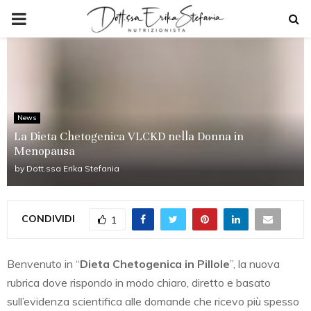
PRIMARY
MENU
News
La Dieta Chetogenica VLCKD nella Donna in
Menopausa
by
Dott.ssa Erika Stefania
CONDIVIDI
1
Benvenuto in “
Dieta Chetogenica in Pillole
”, la nuova
rubrica dove rispondo in modo chiaro, diretto e basato
sull’evidenza scientifica alle domande che ricevo più spesso