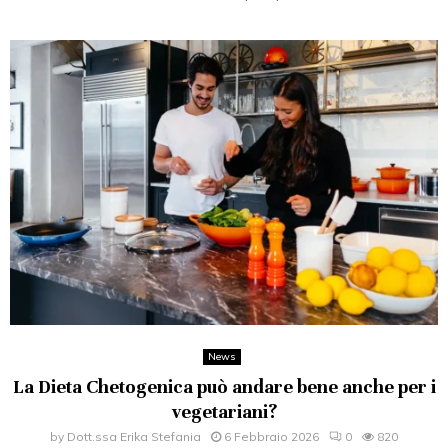
News
La Dieta Chetogenica può andare bene anche per i
vegetariani?
by
Dott.ssa Erika Stefania
6 Febbraio 2026
0
820