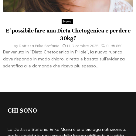
News
E’ possibile fare una Dieta Chetogenica e perdere
30kg?
by
Dott.ssa Erika Stefania
11 Dicembre 2025
0
860
Benvenuto in “Dieta Chetogenica in Pillole”, la nuova rubrica
dove rispondo in modo chiaro, diretto e basato sull’evidenza
scientifica alle domande che ricevo più spesso...
CHI SONO
La Dott.ssa Stefania Erika Maria è una biologa nutrizionista
professionista in possesso della laurea abilitante e iscritta